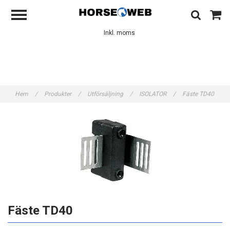
Inkl. moms
Hem
/
Produkter
/
Utförsäljning
/
ISOLATOR
/
Fäste TD40
Fäste TD40