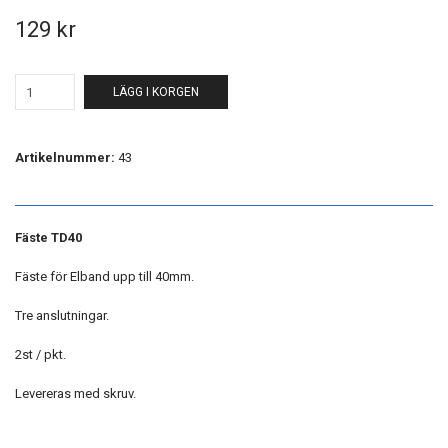
129 kr
LÄGG I KORGEN
Artikelnummer:
43
Fäste TD40
Fäste för Elband upp till 40mm.
Tre anslutningar.
2st / pkt.
Levereras med skruv.