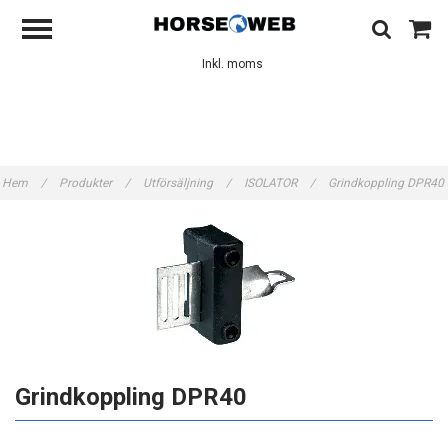
Inkl. moms
Hem
/
Produkter
/
Utförsäljning
/
ISOLATOR
/
Grindkoppling DPR40
Grindkoppling DPR40