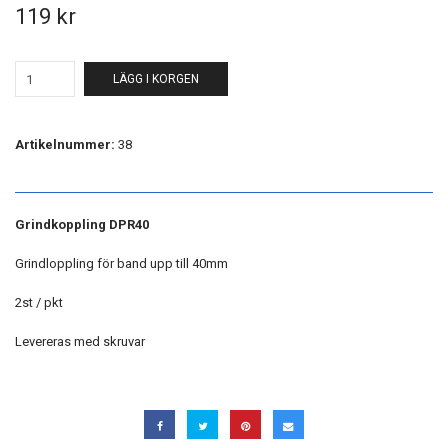
119 kr
LÄGG I KORGEN
Artikelnummer:
38
Grindkoppling DPR40
Grindloppling för band upp till 40mm
2st / pkt
Levereras med skruvar