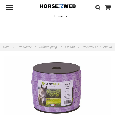
Inkl. moms
Hem
/
Produkter
/
Utförsäljning
/
Elband
/
RACING TAPE 20MM