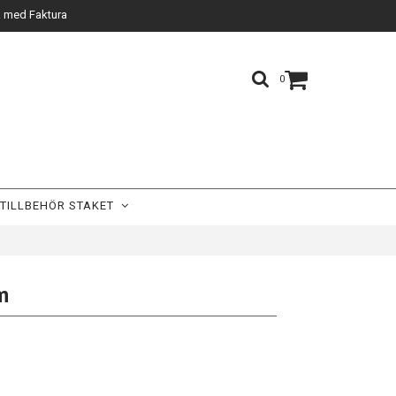
 med Faktura
0
TILLBEHÖR STAKET
m