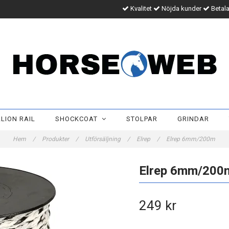
Kvalitet
Nöjda kunder
Betala
LION RAIL
SHOCKCOAT
STOLPAR
GRINDAR
Hem
/
Produkter
/
Utförsäljning
/
Elrep
/
Elrep 6mm/200m
Elrep 6mm/200
249 kr