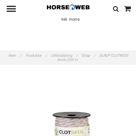
Inkl. moms
Hem
/
Produkter
/
Utförsäljning
/
Elrep
/
ELREP CLOTRESS
4mm/200 m