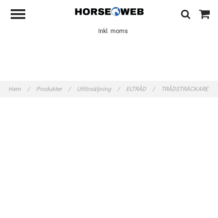
Inkl. moms
Hem
/
Produkter
/
Utförsäljning
/
ELTRÅD
/
TRÅDSTRÄCKARE