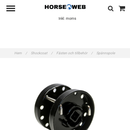
Inkl. moms
Hem
/
Shockcoat
/
Fästen och tillbehör
/
Spännspole