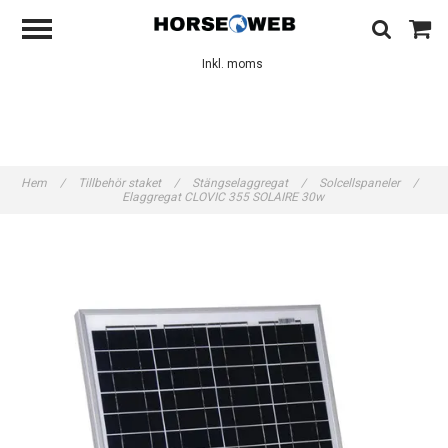
Inkl. moms
Hem
/
Tillbehör staket
/
Stängselaggregat
/
Solcellspaneler
/
Elaggregat CLOVIC 355 SOLAIRE 30w